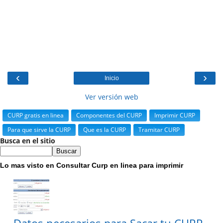
‹
›
Inicio
Ver versión web
CURP gratis en linea
Componentes del CURP
Imprimir CURP
Para que sirve la CURP
Que es la CURP
Tramitar CURP
Busca en el sitio
Lo mas visto en Consultar Curp en linea para imprimir