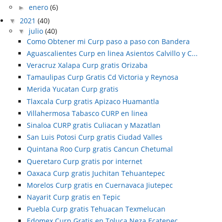
►
enero
(6)
▼
2021
(40)
▼
julio
(40)
Como Obtener mi Curp paso a paso con Bandera
Aguascalientes Curp en linea Asientos Calvillo y C...
Veracruz Xalapa Curp gratis Orizaba
Tamaulipas Curp Gratis Cd Victoria y Reynosa
Merida Yucatan Curp gratis
Tlaxcala Curp gratis Apizaco Huamantla
Villahermosa Tabasco CURP en linea
Sinaloa CURP gratis Culiacan y Mazatlan
San Luis Potosi Curp gratis Ciudad Valles
Quintana Roo Curp gratis Cancun Chetumal
Queretaro Curp gratis por internet
Oaxaca Curp gratis Juchitan Tehuantepec
Morelos Curp gratis en Cuernavaca Jiutepec
Nayarit Curp gratis en Tepic
Puebla Curp gratis Tehuacan Texmelucan
Edomex Curp Gratis en Toluca Neza Ecatepec